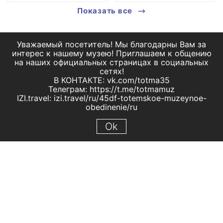
Показать все
Уважаемый посетитель! Мы благодарны Вам за
интерес к нашему музею! Приглашаем к общению
на наших официальных страницах в социальных
сетях!
В КОНТАКТЕ: vk.com/totma35
Телеграм: https://t.me/totmamuz
IZI.travel: izi.travel/ru/45df-totemskoe-muzeynoe-
obedinenie/ru
Ok
© 2019 МБУК "Тотемское музейное объединение"
Все права защищены.
Условия использования материалов сайта
Отправить сообщение
Сообщение об ошибке
Перейти на сайт музея