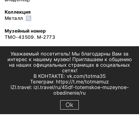
Коллекция
Металл
Музейный номер
ТМО-43509. М-2773
Уважаемый посетитель! Мы благодарны Вам за
интерес к нашему музею! Приглашаем к общению
на наших официальных страницах в социальных
сетях!
В КОНТАКТЕ: vk.com/totma35
Телеграм: https://t.me/totmamuz
IZI.travel: izi.travel/ru/45df-totemskoe-muzeynoe-
obedinenie/ru
Ok
© 2019 МБУК "Тотемское музейное объединение"
Все права защищены.
Условия использования материалов сайта