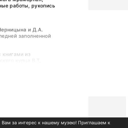
ные работы, рукопись
Черницына и Д.А.
ледней заполненной
 книгами из
ского купца В.Т.
ду. Принят в НВ фонд
у.
имофеевич
(Бывший
риодические издания
 Вам за интерес к нашему музею! Приглашаем к