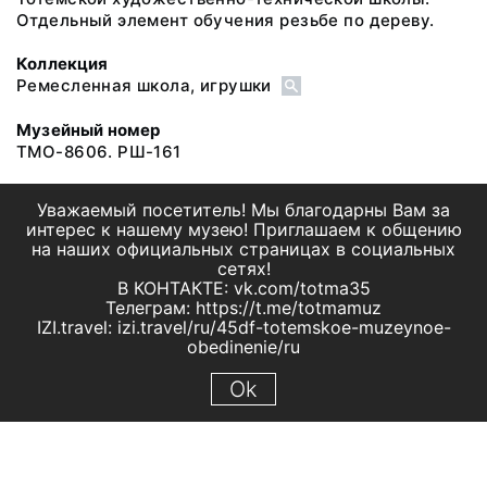
Отдельный элемент обучения резьбе по дереву.
Коллекция
Ремесленная школа, игрушки
Музейный номер
ТМО-8606. РШ-161
Уважаемый посетитель! Мы благодарны Вам за
интерес к нашему музею! Приглашаем к общению
на наших официальных страницах в социальных
сетях!
В КОНТАКТЕ: vk.com/totma35
Телеграм: https://t.me/totmamuz
IZI.travel: izi.travel/ru/45df-totemskoe-muzeynoe-
obedinenie/ru
Ok
© 2019 МБУК "Тотемское музейное объединение"
Все права защищены.
Условия использования материалов сайта