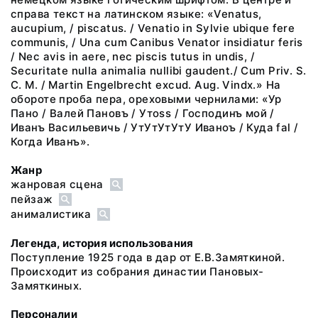
справа текст на латинском языке: «Venatus,
aucupium, / piscatus. / Venatio in Sylvie ubique fere
communis, / Una cum Canibus Venator insidiatur feris
/ Nec avis in aere, nec piscis tutus in undis, /
Securitate nulla animalia nullibi gaudent./ Cum Priv. S.
C. M. / Mаrtin Engelbrecht excud. Aug. Vindx.» На
обороте проба пера, ореховыми чернилами: «Ур
Пано / Валей Пановъ / Утоss / Господинъ мой /
Иванъ Васильевичь / УтУтУтУтУ Иваноъ / Куда fal /
Когда Иванъ».
Жанр
жанровая сцена
пейзаж
анималистика
Легенда, история использования
Поступление 1925 года в дар от Е.В.Замяткиной.
Происходит из собрания династии Пановых-
Замяткиных.
Персоналии