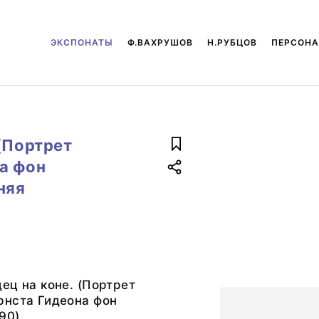
ЭКСПОНАТЫ
Ф.ВАХРУШОВ
Н.РУБЦОВ
ПЕРСОН
(Портрет
а фон
няя
ец на коне. (Портрет
рнста Гидеона фон
90).