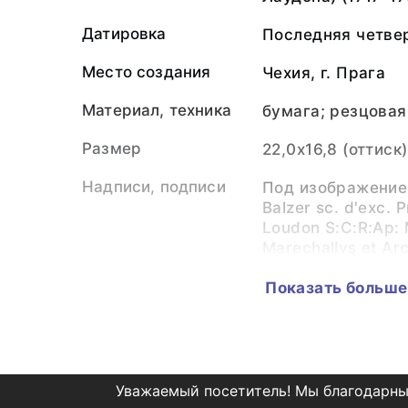
Датировка
Последняя четвер
Место создания
Чехия, г. Прага
Материал, техника
бумага; резцова
Размер
22,0х16,8 (оттиск)
Надписи, подписи
Под изображение
Balzer sc. d'exc. 
Loudon S:C:R:Ap: 
Marechallvs et Arc
Privile S.C.R. Maj.
Показать больше
Жанр
портрет
Легенда, история
Поступление 1925
использования
Е.В.Замяткиной. 
коллекции динас
Уважаемый посетитель! Мы благодарны
Замяткиных.