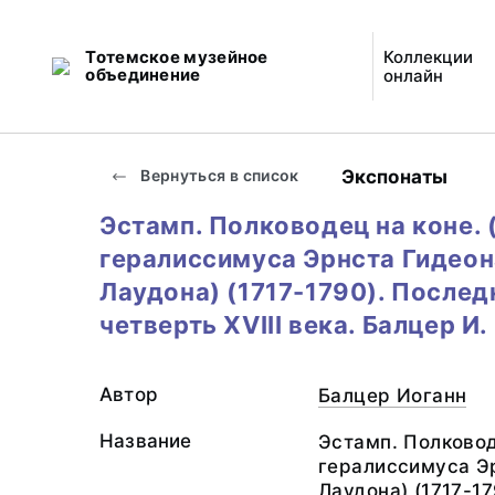
Тотемское музейное
Коллекции
объединение
онлайн
Экспонаты
Вернуться в список
Эстамп. Полководец на коне. 
гералиссимуса Эрнста Гидеон
Лаудона) (1717-1790). Послед
четверть XVIII века. Балцер И.
Автор
Балцер Иоганн
Название
Эстамп. Полковод
гералиссимуса Э
Лаудона) (1717-17