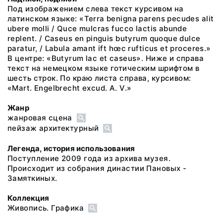
Под изображением слева текст курсивом на
латинском языке: «Terra benigna parens pecudes alit
ubere molli / Quce mulcras fucco lactis abunde
replent. / Caseus en pinguis butyrum quoque dulce
paratur, / Labula amant ift hœc rufticus et proceres.»
В центре: «Butyrum lac et caseus». Ниже и справа
текст на немецком языке готическим шрифтом в
шесть строк. По краю листа справа, курсивом:
«Mart. Engelbrecht excud. A. V.»
Жанр
жанровая сцена
пейзаж архитектурный
Легенда, история использования
Поступление 2009 года из архива музея.
Происходит из собрания династии Пановых -
Замяткиных.
Коллекция
Живопись. Графика