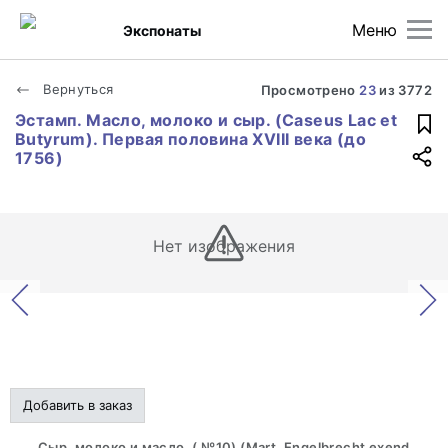
Меню
Экспонаты
Вернуться
Просмотрено
23
из
3772
Эстамп. Масло, молоко и сыр. (Caseus Lac et
Butyrum). Первая половина XVIII века (до
1756)
Нет изображения
Добавить в заказ
Сыр, молоко и масло. ( №10) (Mart. Engelbrecht exend