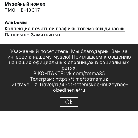
Музейный номер
ТМО НВ-10317
Альбомы
Коллекция печатной графики тотемской динасии
Пановых - Замяткиных.
Уважаемый посетитель! Мы благодарны Вам за
интерес к нашему музею! Приглашаем к общению
на наших официальных страницах в социальных
сетях!
В КОНТАКТЕ: vk.com/totma35
Телеграм: https://t.me/totmamuz
IZI.travel: izi.travel/ru/45df-totemskoe-muzeynoe-
obedinenie/ru
Ok
© 2019 МБУК "Тотемское музейное объединение"
Все права защищены.
Условия использования материалов сайта