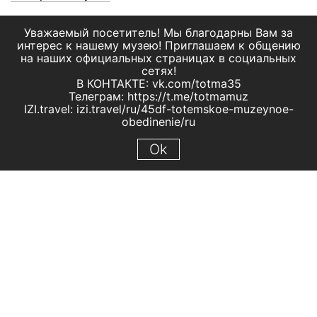
Уважаемый посетитель! Мы благодарны Вам за
интерес к нашему музею! Приглашаем к общению
на наших официальных страницах в социальных
сетях!
В КОНТАКТЕ: vk.com/totma35
Телеграм: https://t.me/totmamuz
IZI.travel: izi.travel/ru/45df-totemskoe-muzeynoe-
obedinenie/ru
Ok
© 2019 МБУК "Тотемское музейное объединение"
Все права защищены.
Условия использования материалов сайта
Отправить сообщение
Сообщение об ошибке
Перейти на сайт музея