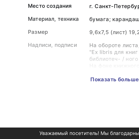
Место создания
г. Санкт-Петербу
Материал, техника
бумага; карандаш
Размер
9,6х7,5 (лист) 19
Надписи, подписи
На обороте листа
"Ех libris для кни
библиотеч- / ного
На фоне книжного
/ колокол - не от
архитектурных / 
Показать больше
храмов, возвеща
всех чи- / тателей
находится центра
книжного / собран
Г.В.Бурков / С.Пе
Чуть выше, по диа
Жанр
Уважаемый посетитель! Мы благодарны
экслибрис