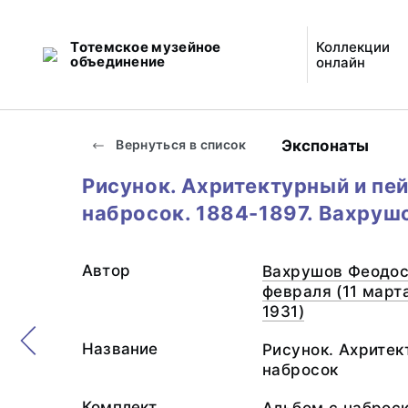
Тотемское музейное
Коллекции
объединение
онлайн
Экспонаты
Вернуться в список
Рисунок. Ахритектурный и пе
набросок. 1884-1897. Вахруш
Автор
Вахрушов Феодос
февраля (11 марта
1931)
Название
Рисунок. Ахрите
набросок
Комплект